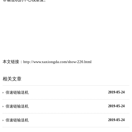
本文链接：
http://www.xaxiongda.com/show-226.html
相关文章
倍速链输送机
2019-05-24
倍速链输送机
2019-05-24
倍速链输送机
2019-05-24