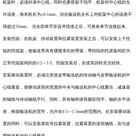
机架时，必须对准中心线，同时也要搭架子找平，机架对中心线的允
许误差，每米机长为±0.1mm。但在输送机全长上对机架中心的误差不
得超过35mm。 当全部单节安设并找准之后，可将各单节连接起来。
安装托辊：在机架、传动装置和拉紧装置安装之后，可以安装上下托
辊的托辊架，使输送带具有缓慢变向的弯弧，弯转段的托滚架间距为
正常托辊架间距的1/2～1/3。托辊安装后，应使其回转灵活轻快。
安装驱动装置时，必须注意使皮带输送机的传动轴与皮带输送机的中
心线垂直，使驱动滚筒的宽度的中央与输送机的中心线重合，减速器
的轴线与传动轴线平行。同时，所有轴和滚筒都应找平。轴的水平误
差，根据输送机的宽窄，允许在0.5—1.5mm的范围内。在安装驱动装
置的同时，可以安装尾轮等拉紧装置，拉紧装置的滚筒轴线，应与皮
带输送机的中心线垂直。